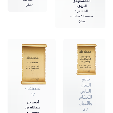
الحمسعيدي
عمان.
النزوي.
المصدر :
مسقط : سلطنة
عمان.
مخطوطة
جامع التبيان
مخطوطة
الجامع للأحكام
والأديان / 2
المصنف / 17
درويش بن جمعة بن عمر -
أحمد بن عبدالله بن موسى -
المحروقي الأدمي - 1086هـ.
الكندي السمدي النزوي - أبو
بكر - 557هـ.
جامع
التبيان
المصنف /
الجامع
17
للأحكام
أحمد بن
والأديان
عبدالله بن
/ 2
موسى -