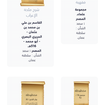
فقهية
شرح ملحة
مجموعة
علماء.
الإعراب
المصدر
القاسم بن علي
:
سمد
بن محمد بن
الشأن :
عثمان -
سلطنة
الحريري البصري
عمان.
- أبو محمد -
516هـ.
المصدر :
سمد
الشأن : سلطنة
عمان.
مخطوطة
مخطوطة
مجموع 78 /
خ8
بيان الشرع / 35
محمد بن إبراهيم بن سليمان -
الكندي السمدي النزوي - أبو