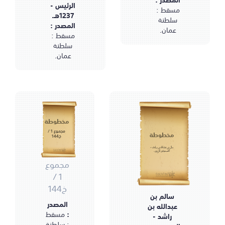
الرئيس -
مسقط :
1237هـ.
سلطنة
المصدر :
عمان.
مسقط :
سلطنة
عمان.
مخطوطة
مجموع 1 /
مخطوطة
خ144
سالم بن عبدالله بن راشد -
الحمسعيدي النزوي.
مجموع
1 /
خ144
سالم بن
المصدر
عبدالله بن
:
مسقط
راشد -
: سلطنة