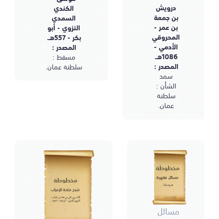
درويش
الكندي
بن جمعة
السمدي
بن عمر -
النزوي - أبو
المحروقي
بكر - 557هـ.
الأدمي -
المصدر :
1086هـ.
مسقط :
المصدر :
سلطنة عمان.
سمد
الشأن :
سلطنة
عمان.
مخطوطة
مسائل فقهية
مخطوطة
مجموعة علماء.
شرح ملحة الإعراب
القاسم بن علي بن محمد بن عثمان -
الحريري البصري - أبو محمد - 516هـ.
مسائل