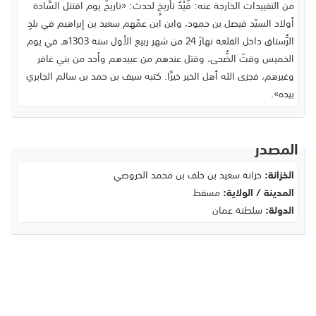
من التقييدات الخارجة عنه: قَيْدُ تأريخٍ لحدث: «تاريخُ يوم اقتتل السَّادة
أولاد السيّد فيصل بن حمود، وابن ابن عمّهم سعيد بن إبراهيم في بلدِ
الرُّستاق داخل القلعة نهارَ 24 من شهر ربيع الأول سنة 1303هـ في يوم
الخميس وقتَ الضُّحى، وقتل عندهم من عبيدهم وأحد من بني غافر
وغيرهم، فجزى الله أهل الخير خيرًا. كتبه سيف بن حمد بن سالم الجابري
بيده».
المصدر
الخزانة:
خزانة سعيد بن خلف بن محمد الخروصي
المدينة / الولاية:
مسقط
الدولة:
سلطنة عمان