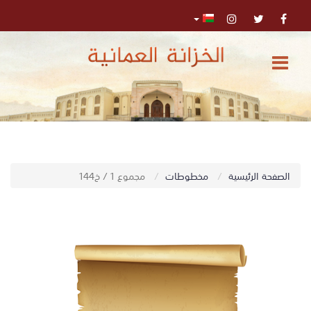
الرئيسية
المركز
الإعلامي
تواصل
0
الصفحة الرئيسية
مخطوطات
مجموع 1 / خ144
اﺑﺤﺚ
معنا
البحث
المتقدم
تسجيل
الدخول